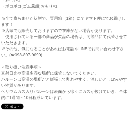
・ポコポコ(ゴム風船)おもり×1
※全て膨らませた状態で、専用箱（1箱）にてヤマト便にてお届けし
ます！
※店頭でも販売しておりますので在庫がない場合があります。
使用されている一部の商品が欠品の場合は、同等品にて代替させて
いただきます。
※その他、気になることがあればお電話やLINEでお問い合わせ下さ
い。(☎098-897-9690)
＜取り扱い注意事項＞
直射日光や高温多湿な場所に保管しないでください。
バルーンは高温の場所だと膨張して割れやすく、涼しいとしぼみやす
い性質があります。
ヘリウムガス入りバルーンは表面から徐々にガスが抜けていき、全体
的に1週間～10日程浮いています。