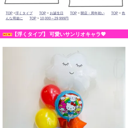
TOP
>
浮くタイプ
TOP
>
お誕生日
TOP
>
開店・周年祝い
TOP
>
色
んな用途に
TOP
>
10,000～29,999円
【浮くタイプ】 可愛いサンリオキャラ💖