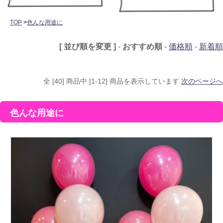
TOP
>
色んな用途に
[ 並び順を変更 ]
-
おすすめ順
-
価格順
-
新着順
全 [40] 商品中 [1-12] 商品を表示しています
次のページへ
色んな用途に