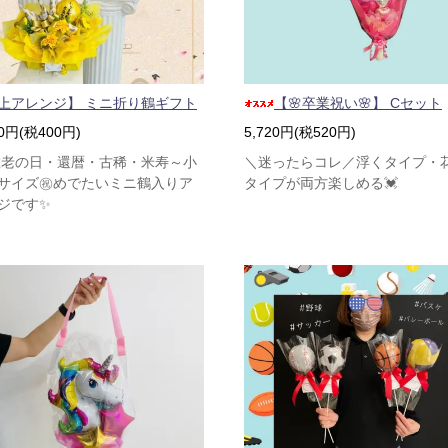
上アレンジ】 ミニ折り鶴ギフト
【🌸卒業祝い🌸】 Cセット
00円(税400円)
5,720円(税520円)
敬老の日・還暦・古稀・米寿～小
＼迷ったらコレ／浮くタイプ・
サイズ㊗めでたいミニ鶴入りア
タイプが両方楽しめる💓
ジです✨