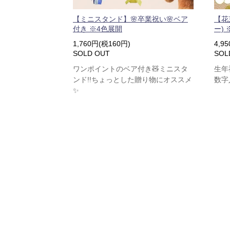
【ミニスタンド】🌸卒業祝い🌸ベア
【花
付き ※4色展開
ー)
1,760円(税160円)
4,9
SOLD OUT
SOL
ワンポイントのベア付き🧸ミニスタ
生年
ンド!!ちょっとした贈り物にオススメ
数字
✨