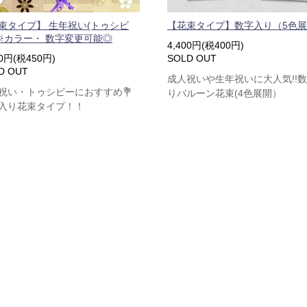
束タイプ】 生年祝い(トゥシビ
【花束タイプ】数字入り（5色
 ※カラー・ 数字変更可能◎
4,400円(税400円)
50円(税450円)
SOLD OUT
D OUT
成人祝いや生年祝いに大人気!!
祝い・トゥシビーにおすすめ💐
りバルーン花束(4色展開）
入り花束タイプ！！