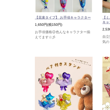
【花束タイプ】 お手頃キャラクター
【ミ
キャ
1,650円(税150円)
2,5
お手頃価格😉色んなキャラクター揃
自立
えてます☆彡
気の