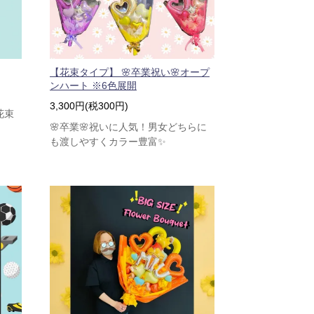
【花束タイプ】 🌸卒業祝い🌸オープ
ンハート ※6色展開
3,300円(税300円)
花束
🌸卒業🌸祝いに人気！男女どちらに
も渡しやすくカラー豊富✨