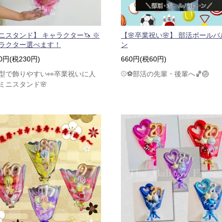
ニスタンド】 キャラクター🦄 ※
【🌸卒業祝い🌸】 部活ボールバ
ラクター選べます！
ン
30円(税230円)
660円(税60円)
型で飾りやすい👀卒業祝いに人
⚾⚽部活の先輩・後輩へ🏀🏐
ミニスタンド🌸