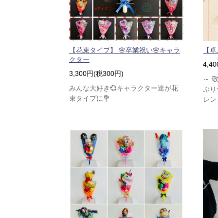
【花束タイプ】 🌸卒業祝い🌸キャラ
【卓
クター
4,4
3,300円(税300円)
～ 
みんな大好き💞キャラクター達が花
ぶり
束タイプに💐
レン