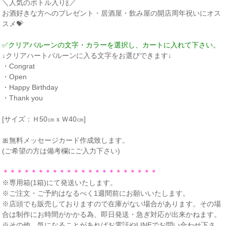
＼人気のボトル入り🍾／
お酒好きな方へのプレゼント・居酒屋・飲み屋の開店周年祝いにオス
スメ💝
✅クリアバルーンの文字・カラーを選択し、カートに入れて下さい。
↓クリアハートバルーンに入る文字をお選びできます↓
・Congrat
・Open
・Happy Birthday
・Thank you
[サイズ：Ｈ50㎝ｘＷ40㎝]
🎀無料メッセージカード作成致します。
(ご希望の方は備考欄にご入力下さい)
＊＊＊＊＊＊＊＊＊＊＊＊＊＊＊＊＊＊＊＊＊＊
※専用箱(1箱)にて発送いたします。
※ご注文・ご予約はなるべく1週間前にお願いいたします。
※店頭でも販売しておりますので在庫がない場合があります。その場
合は制作にお時間がかかる為、即日発送・急ぎ対応が出来かねます。
※その他、気になることがあればお電話やLINEでお問い合わせ下さ