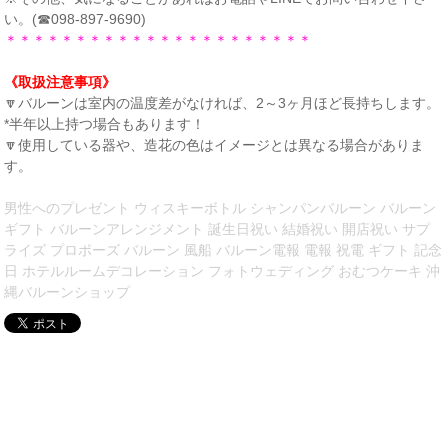
い。(☎098-897-9690)
＊＊＊＊＊＊＊＊＊＊＊＊＊＊＊＊＊＊＊＊＊＊
《取扱注意事項》
🔽バルーンは室内の温度差がなければ、2～3ヶ月ほど長持ちします。
*半年以上持つ場合もあります！
🔽使用している器や、造花の色はイメージとは異なる場合がありま
す。
男性へのプレゼント ウィスキーボトル シャンパンバルーン バルーン
ギフト バルーンアレンジメント 誕生日祝い 結婚祝い 開店祝い サプ
ライズ プロポーズ バルーン 風船 バルーン電報 電報 祝電 ギフト 記念
日 ホテルルームデコレーション フォトウェディング おむつケーキ 沖
縄バルーンショップ