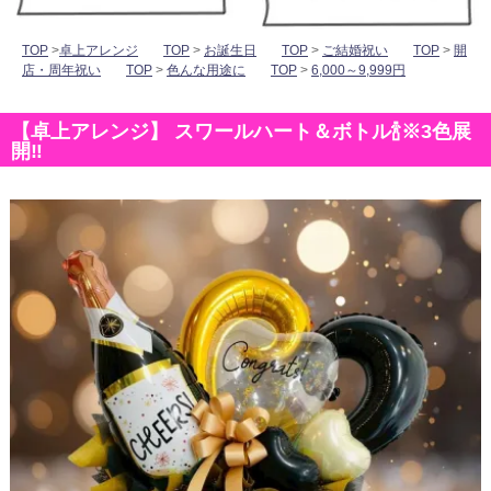
TOP
>
卓上アレンジ
TOP
>
お誕生日
TOP
>
ご結婚祝い
TOP
>
開
店・周年祝い
TOP
>
色んな用途に
TOP
>
6,000～9,999円
【卓上アレンジ】 スワールハート＆ボトル🍾※3色展
開‼