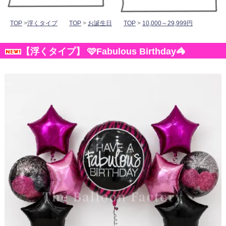
TOP
>
浮くタイプ
TOP
>
お誕生日
TOP
>
10,000～29,999円
【浮くタイプ】 🩷Fabulous Birthday🦓