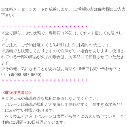
🎀無料メッセージカード作成致します。(ご希望の方は備考欄にご入力
下さい)
＊＊＊＊＊＊＊＊＊＊＊＊＊＊＊＊＊＊＊＊＊＊
※全て膨らませた状態で、専用箱（2箱）にてヤマト便にてお届けし
ます！
※ご注文・ご予約は遅くても3,4日前までにお願いいたします。
※店頭でも販売しておりますので在庫がない場合があります。使用さ
れている一部の商品が欠品の場合は、同等品にて代替させていただき
ます。
※その他、気になることがあればお電話やLINEでお問い合わせ下さ
い。(☎098-897-9690)
＊＊＊＊＊＊＊＊＊＊＊＊＊＊＊＊＊＊＊＊＊＊
《取扱注意事項》
🔽直射日光や高温多湿な場所に保管しないでください。
バルーンは高温の場所だと膨張して割れやすく、寒すぎる場所だと
しぼみやすい性質があります。
ヘリウムガス入りバルーンは表面から徐々にガスが抜けていき、全
体的に1週間～10日程浮いています。