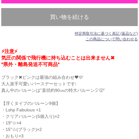
買い物を続ける
特定商取引法に基づく表記 (返品など)
この商品について問い合わせる
⚡注意⚡
気圧の関係で飛行機に持ち込むことは出来ません✖
*県外・離島発送不可商品*
ブラック✖ピンクは最強の組み合わせ🖤🩷
大人派手可愛いバースデーセットです❕
真ん中のバルーンは‟直径約90㎝の特大バルーン🎈😮‟
【浮くタイプのバルーン9個】
・Lshp Fabulous ×1
・クリアバルーン(5個入り)×2
・19"☆×4
・15"☆(ブラック)×2
・おもり×3