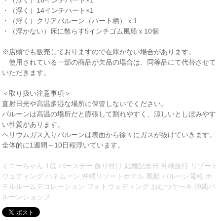
・（浮く）18インチハート×1
・（浮く）14インチハート×1
・（浮く）クリアバルーン（ハート柄）ｘ1
・（浮かない）床に散らす5インチゴム風船ｘ10個
※店頭でも販売しておりますので在庫がない場合があります。
使用されている一部の商品が欠品の場合は、同等品にて代替させて
いただきます。
＜取り扱い注意事項＞
直射日光や高温多湿な場所に保管しないでください。
バルーンは高温の場所だと膨張して割れやすく、涼しいとしぼみやす
い性質があります。
ヘリウムガス入りバルーンは表面から徐々にガスが抜けていきます。
全体的に1週間～10日程浮いています。
ミニーちゃん 1歳 バースデー 飾り付け 結婚記念日 沖縄旅行 リゾート
ウェディング ハネムーン 沖縄リゾートホテル 風船 バルーン電報 ホ
テルルームデコレーション フォトウェディング おむつケーキ 沖縄バ
ルーンショップ