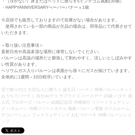
・（浮かない）床またはベッドに散らす5インチゴム風船(30個）
・HAPPYANNIVERSARYぺーパーバナーｘ1個
※店頭でも販売しておりますので在庫がない場合があります。
使用されている一部の商品が欠品の場合は、同等品にて代替させて
いただきます。
＜取り扱い注意事項＞
直射日光や高温多湿な場所に保管しないでください。
バルーンは高温の場所だと膨張して割れやすく、涼しいとしぼみやす
い性質があります。
ヘリウムガス入りバルーンは表面から徐々にガスが抜けていきます。
全体的に1週間～10日程浮いています。
宅で飾り付け 大切な人に贈ろう 誕生日 パーティ 簡単バルーンキット
おうちでパーティ 自分deデコ サプライズ バースデー 20歳 ハタチ 成
人式 プロポーズ バルーン 結婚記念日 沖縄旅行 リゾートウェディン
グ ハネムーン 沖縄リゾートホテル 風船 バルーン電報 ホテルルーム
デコレーション フォトウェディング おむつケーキ 沖縄バルーンショ
ップ