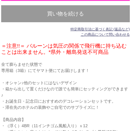
買い物を続ける
特定商取引法に基づく表記 (返品など)
この商品について問い合わせる
＝注意!!＝ バルーンは気圧の関係で飛行機に持ち込む
ことは出来ません。*県外・離島発送不可商品
全て膨らませた状態で
専用箱（3箱）にてヤマト便にてお届けします！
・オシャン♪他のセットにはないデザイン
・箱から出して置くだけなので誰でも簡単にセッティングができます
♪
・お誕生日・記念日におすすめのデコレーションセットです。
・滞在先のホテルの装飾やご自宅でのサプライズに！
【商品内容】
・（浮く）4BR（11インチゴム風船入り）ｘ12