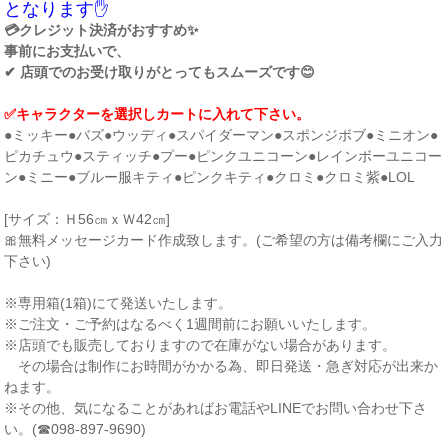
となります✋
💳クレジット決済がおすすめ✨
事前にお支払いで、
✔ 店頭でのお受け取りがとってもスムーズです😊
✅キャラクターを選択しカートに入れて下さい。
●ミッキー●バズ●ウッディ●スパイダーマン●スポンジボブ●ミニオン●
ピカチュウ●スティッチ●プー●ピンクユニコーン●レインボーユニコー
ン●ミニー●ブルー服キティ●ピンクキティ●クロミ●クロミ紫●LOL
[サイズ：Ｈ56㎝ｘＷ42㎝]
🎀無料メッセージカード作成致します。(ご希望の方は備考欄にご入力
下さい)
※専用箱(1箱)にて発送いたします。
※ご注文・ご予約はなるべく1週間前にお願いいたします。
※店頭でも販売しておりますので在庫がない場合があります。
その場合は制作にお時間がかかる為、即日発送・急ぎ対応が出来か
ねます。
※その他、気になることがあればお電話やLINEでお問い合わせ下さ
い。(☎098-897-9690)