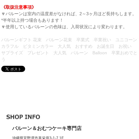
《取扱注意事項》
🔽バルーンは室内の温度差がなければ、2～3ヶ月ほど長持ちします。
*半年以上持つ場合もあります！
🔽使用しているバルーンの色味は、入荷状況により変わります。
バルーンギフト 花束 バルーン花束 卒業式 卒業祝い ユニコーン
カラフル ビタミンカラー 大人気 おすすめ お誕生日 お祝い
サプライズ プレゼント 大人気 バルーン Balloon 卒業おめでと
う
バルーン＆おむつケーキ専門店
沖縄県宜野湾市真栄原3-1-7 1F