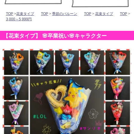
TOP
>
花束タイプ
TOP
>
季節のバルーン
TOP
>
花束タイプ
TOP
>
3,000～5,999円
【花束タイプ】 🌸卒業祝い🌸キャラクター