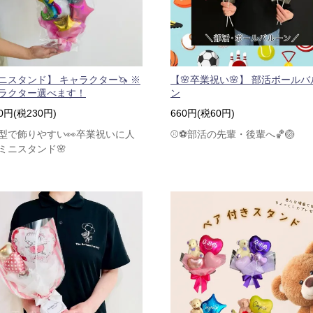
ニスタンド】 キャラクター🦄 ※
【🌸卒業祝い🌸】 部活ボールバ
ラクター選べます！
ン
30円(税230円)
660円(税60円)
型で飾りやすい👀卒業祝いに人
⚾⚽部活の先輩・後輩へ🏀🏐
ミニスタンド🌸