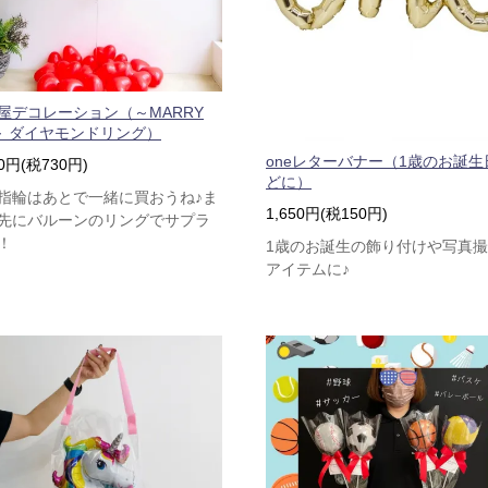
屋デコレーション（～MARRY
～ ダイヤモンドリング）
oneレターバナー（1歳のお誕生
30円(税730円)
どに）
指輪はあとで一緒に買おうね♪ま
1,650円(税150円)
先にバルーンのリングでサプラ
！
1歳のお誕生の飾り付けや写真
アイテムに♪