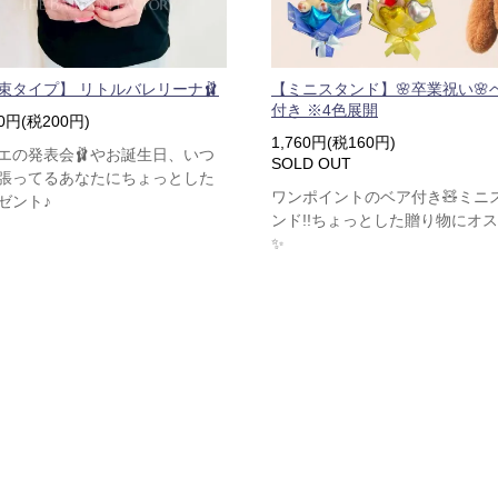
束タイプ】 リトルバレリーナ🩰
【ミニスタンド】🌸卒業祝い🌸
付き ※4色展開
00円(税200円)
1,760円(税160円)
エの発表会🩰やお誕生日、いつ
SOLD OUT
張ってるあなたにちょっとした
ワンポイントのベア付き🧸ミニ
ゼント♪
ンド!!ちょっとした贈り物にオ
✨