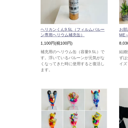
ヘリカンくん9.5L（フィルムバルー
お部
ン専用ヘリウム補充缶）
ME
1,100円(税100円)
8,0
補充用のヘリウム缶（容量9.5L）で
結婚
す。浮いているバルーンが元気がな
ずは
くなってきた時に使用すると復活し
イズ
ます。