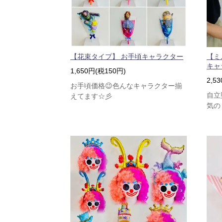
【花束タイプ】 お手頃キャラクター
【ミ
キャ
1,650円(税150円)
2,5
お手頃価格😉色んなキャラクター揃
自立
えてます☆彡
気の