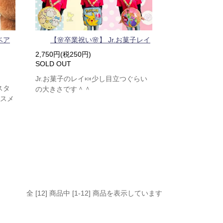
ベア
【🌸卒業祝い🌸】 Jr.お菓子レイ
2,750円(税250円)
SOLD OUT
Jr.お菓子のレイ🍬少し目立つぐらい
スタ
の大きさです＾＾
ススメ
全 [12] 商品中 [1-12] 商品を表示しています