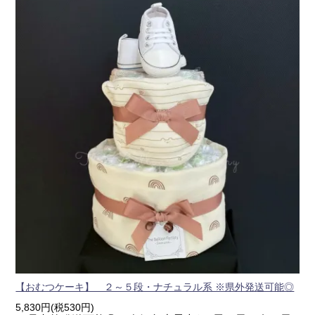
【おむつケーキ】 ２～５段・ナチュラル系 ※県外発送可能◎
5,830円(税530円)