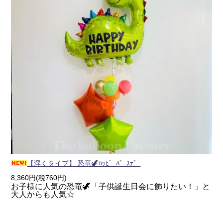
【浮くタイプ】 恐竜🦖ﾊｯﾋﾟｰﾊﾞｰｽﾃﾞｰ
8,360円(税760円)
お子様に人気の恐竜🦖「子供誕生日会に飾りたい！」と
大人からも人気☆