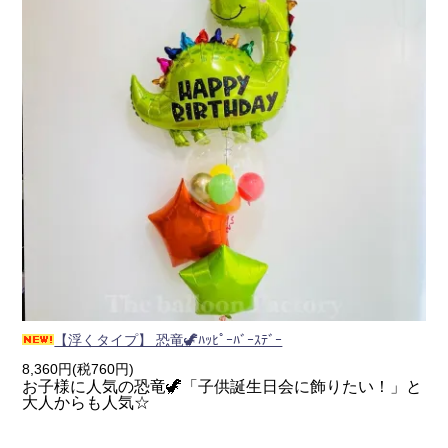
【浮くタイプ】 恐竜🦖ﾊｯﾋﾟｰﾊﾞｰｽﾃﾞｰ
8,360円(税760円)
お子様に人気の恐竜🦖「子供誕生日会に飾りたい！」と
大人からも人気☆